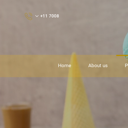
+11 7008
Home
About us
P