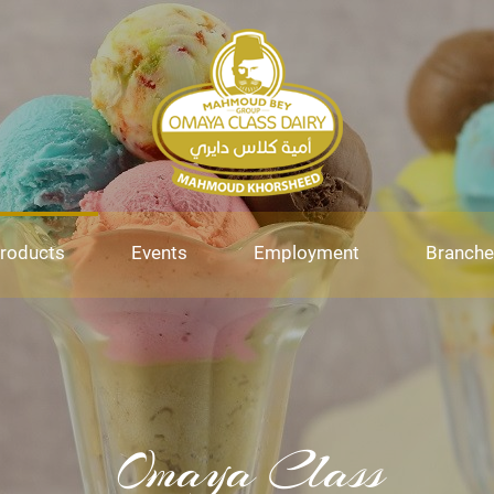
roducts
Events
Employment
Branche
Omaya Class