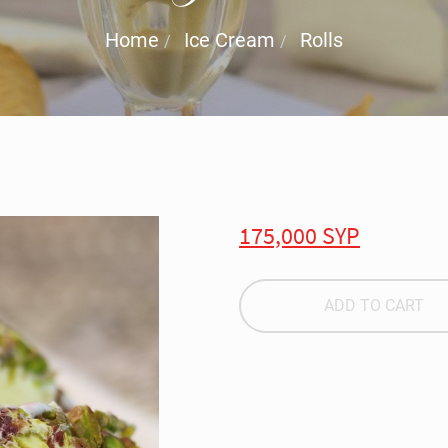
Home
Ice Cream
Rolls
175,000 SYP
ADD TO CART