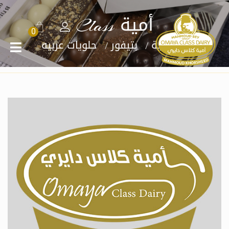
أمية Class
0
الرئيسية
بتيفور
حلويات عربيه