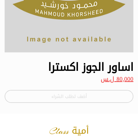
اساور الجوز اكسترا
80,000 ل.س
أضف لطلب الشراء
أمية Class