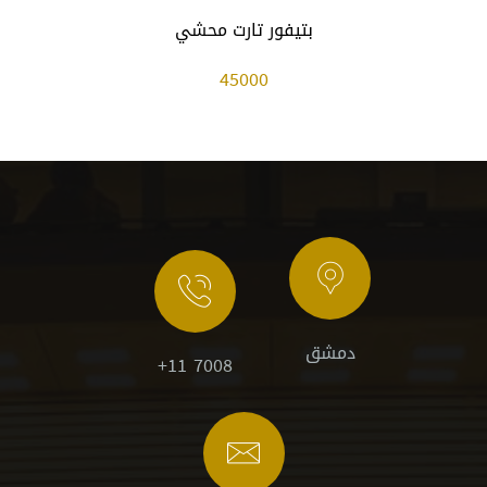
بتيفور تارت محشي
45000
دمشق
+11 7008