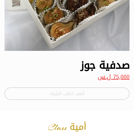
صدفية جوز
75,000 ل.س
أضف لطلب الشراء
أمية Class