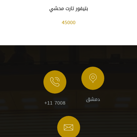
بتيفور تارت محشي
45000
دمشق
+11 7008