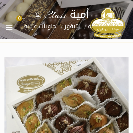
أمية Class
0
الرئيسية
بتيفور
حلويات عربيه