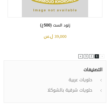
زنود الست (500غ)
39,000 ل.س
»
3
2
1
«
التصنيفات
حلويات عربية
حلويات شرقية بالشوكلا