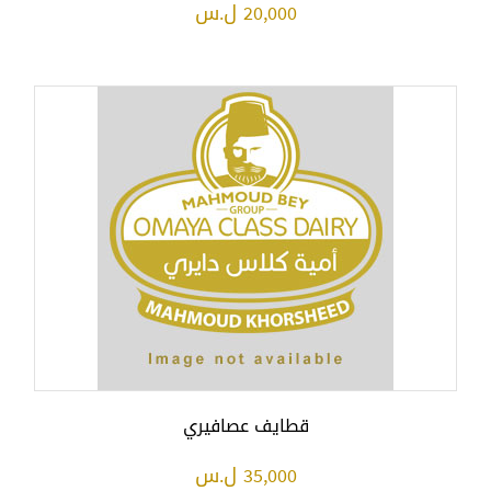
20,000 ل.س
قطايف عصافيري
35,000 ل.س