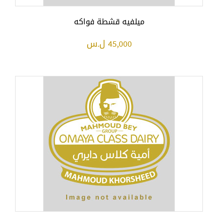
ميلفيه قشطة فواكه
45,000 ل.س