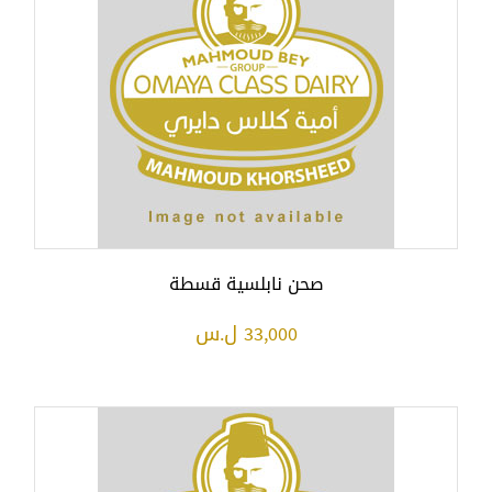
صحن نابلسية قسطة
33,000 ل.س