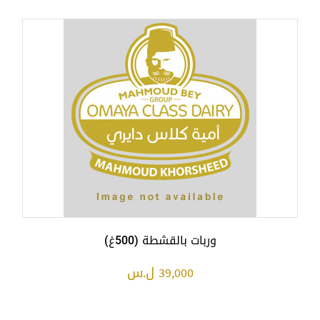
وربات بالقشطة (500غ)
39,000 ل.س