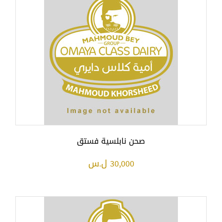
صحن نابلسية فستق
30,000 ل.س