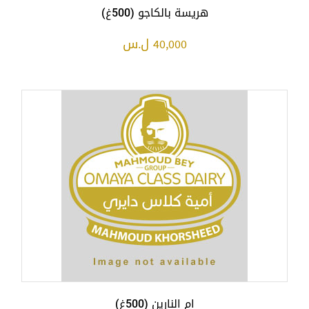
هريسة بالكاجو (500غ)
40,000 ل.س
ام النارين (500غ)