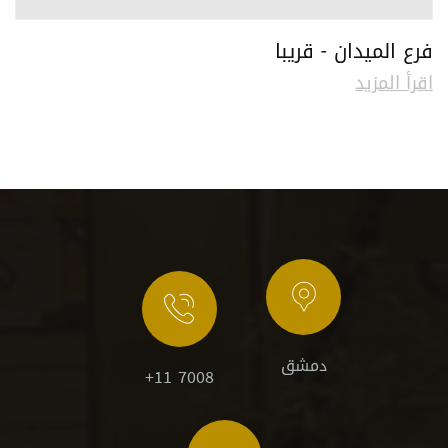
فرع الميدان - قريبا
اقرأ المزيد
دمشق
+11 7008